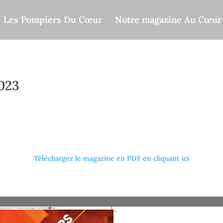
Les Pompiers Du Cœur
Notre magazine Au Cœur
023
 ‘Mission Ukraine’, plongez au cœur d’une réunion émouvante entr
 sapeurs-pompiers à travers des récits captivants, du combat contr
Téléchargez le magazine en PDF en cliquant ici