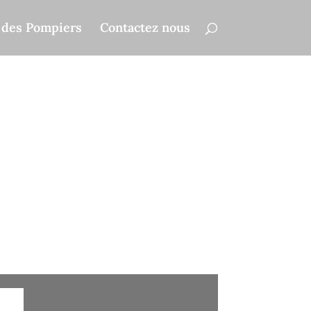
 des Pompiers
Contactez nous
e une mère et ses enfants sauvée des flammes,
e les incendies aux missions extrêmes, dans ce