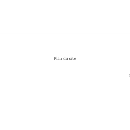
Plan du site
Les pompiers du coeur
Notre magazine
Au Coeur des Pompiers
Contactez nous
Mentions légales